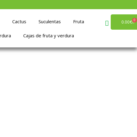
0
Cactus
Suculentas
Fruta
Ca
0.00
€
rdura
Cajas de fruta y verdura