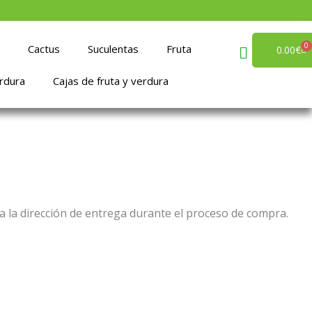
0
Cactus
Suculentas
Fruta
Ca
0.00
€
rdura
Cajas de fruta y verdura
a la dirección de entrega durante el proceso de compra.