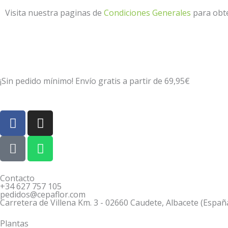
Visita nuestra paginas de
Condiciones Generales
para obte
¡Sin pedido mínimo! Envío gratis a partir de 69,95€
F
I
a
n
c
P
s
W
e
h
t
h
b
o
a
a
o
n
g
t
Contacto
+34 627 757 105
o
e
r
s
pedidos@cepaflor.com
k
-
a
a
Carretera de Villena Km. 3 - 02660 Caudete, Albacete (Españ
a
m
p
Plantas