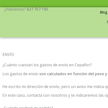
Ir
al
¿Hablamos?
627 757 105
Blog
contenido
ENVÍO
¿Cuánto cuestan los gastos de envío en Cepaflor?
Los gastos de envío
son calculados en función del peso y
He escrito mi dirección de envío, pero un aviso me indica
En este caso, contacta con nosotros y te indicaremos las o
¿Cuándo recibiré mi pedido?