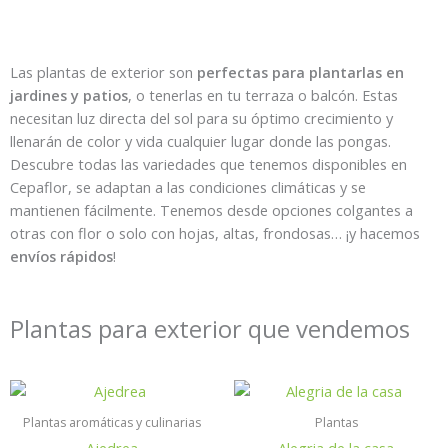
Las
plantas de exterior
son
perfectas para plantarlas en
jardines y patios
, o tenerlas en tu terraza o balcón. Estas
necesitan luz directa del sol
para
su óptimo crecimiento y
llenarán de co
l
o
r
y
v
i
d
a
cualquier lugar donde las pongas
.
Descubre todas las variedades que tenemos disponib
les en
Cepaflor
,
se adaptan a las condiciones climáticas y se
mantienen fácilmente.
Tenemos desde opciones colgantes a
otras con flor o solo con hojas,
altas, frondosas…
¡y hacemos
envíos rápidos
!
Plantas para exterior que vendemos
Plantas aromáticas y culinarias
Plantas
Ajedrea
Alegria de la casa