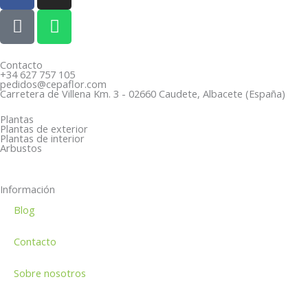
c
P
s
W
e
h
t
h
b
o
a
a
o
n
g
t
Contacto
+34 627 757 105
o
e
r
s
pedidos@cepaflor.com
Carretera de Villena Km. 3 - 02660 Caudete, Albacete (España)
k
-
a
a
a
m
p
Plantas
Plantas de exterior
l
p
Plantas de interior
Arbustos
t
Información
Blog
Contacto
Sobre nosotros