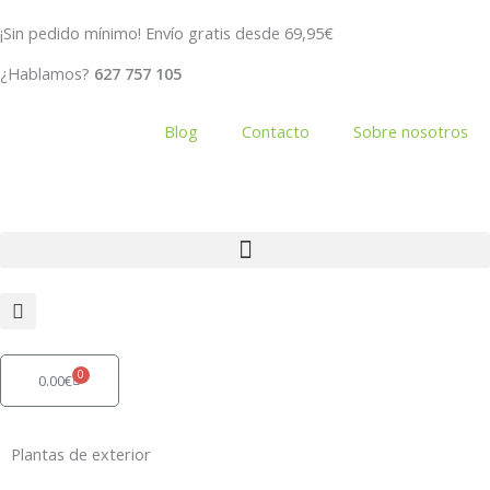
Ir
¡Sin pedido mínimo! Envío gratis desde 69,95€
al
contenido
¿Hablamos?
627 757 105
Blog
Contacto
Sobre nosotros
0
Carrito
0.00
€
Plantas de exterior