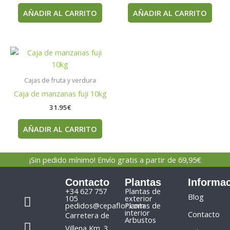
AÑADIR AL CARRITO
AÑADIR AL CARRITO
Cajas de fruta y verdura
Caja de manzanas fuji 10kg
31.95
€
AÑADIR AL CARRITO
¡Sin pedido mínimo! Envío gratis a partir de 69,95€
Contacto
Plantas
Informa
F
I
+34 627 757
Plantas de
Blog
105
exterior
a
n
pedidos@cepaflor.com
Plantas de
interior
Contacto
Carretera de
c
s
Arbustos
Villena Km. 3