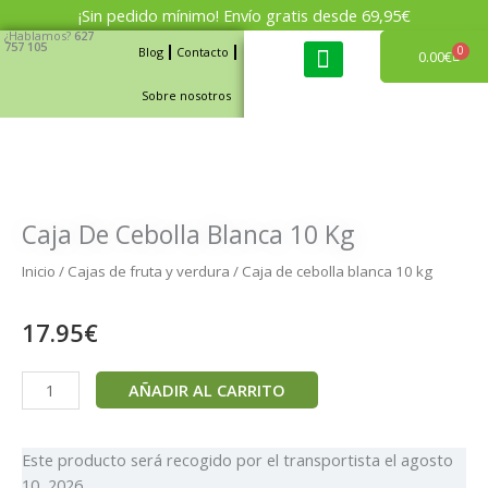
Ir
¡Sin pedido mínimo! Envío gratis desde 69,95€
al
¿Hablamos?
627
757 105
0
Blog
Contacto
Carri
0.00
€
contenido
Sobre nosotros
Cajas de fruta y verdura
Caja De Cebolla Blanca 10 Kg
Inicio
/
Cajas de fruta y verdura
/ Caja de cebolla blanca 10 kg
17.95
€
Caja
AÑADIR AL CARRITO
de
cebolla
blanca
Este producto será recogido por el transportista el
agosto
10
10, 2026