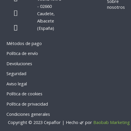
e
t
Sobre
- 02660
nosotros
b
a
P
W
Caudete,
o
g
h
h
Albacete
o
r
o
a
(España)
k
a
n
t
m
e
s
Métodos de pago
-
a
a
p
Política de envío
l
p
Devoluciones
t
Seguridad
Aviso legal
Política de cookies
Política de privacidad
Condiciones generales
Copyright © 2023 Cepaflor | Hecho 🌿 por
Baobab Marketing