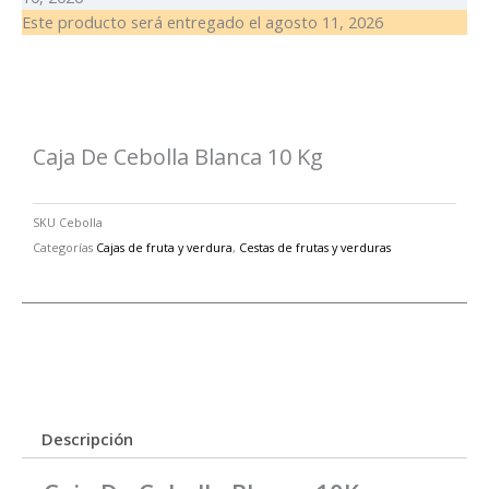
kg
Este producto será entregado el
agosto 11, 2026
cantidad
Caja De Cebolla Blanca 10 Kg
SKU
Cebolla
Categorías
Cajas de fruta y verdura
,
Cestas de frutas y verduras
Descripción