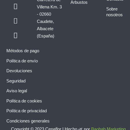
c
s
Arbustos
Villena Km. 3
e
t
Sobre
- 02660
nosotros
b
a
P
W
Caudete,
o
g
h
h
Albacete
o
r
o
a
(España)
k
a
n
t
m
e
s
Métodos de pago
-
a
a
p
Política de envío
l
p
Devoluciones
t
Seguridad
Aviso legal
Política de cookies
Política de privacidad
Condiciones generales
Copyright © 2023 Cepaflor | Hecho 🌿 por
Baobab Marketing