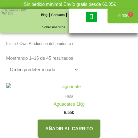
Ir
¡Sin pedido mínimo! Envío gratis desde 69,95€
al
¿Hablamos?
627
757 105
0
Blog
Contacto
Carrit
0.00
€
contenido
Cajas de fruta y verdura
Sobre nosotros
Inicio
/ Own Production del producto /
Mostrando 1–16 de 45 resultados
Fruta
Aguacates 1Kg
6.55
€
AÑADIR AL CARRITO