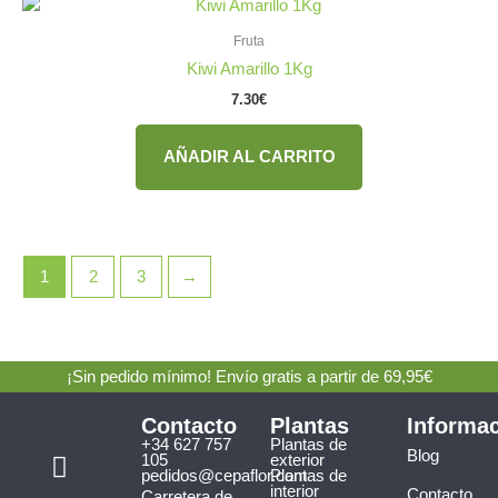
Fruta
Kiwi Amarillo 1Kg
7.30
€
AÑADIR AL CARRITO
1
2
3
→
¡Sin pedido mínimo! Envío gratis a partir de 69,95€
Contacto
Plantas
Informa
+34 627 757
Plantas de
F
I
Blog
105
exterior
a
n
pedidos@cepaflor.com
Plantas de
interior
Contacto
Carretera de