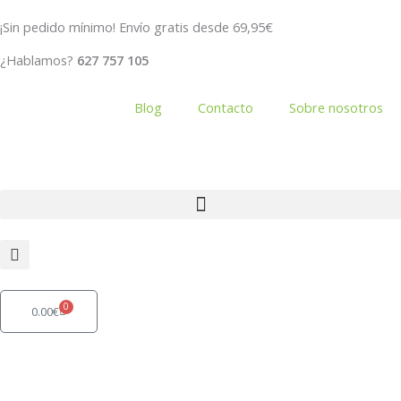
Ir
¡Sin pedido mínimo! Envío gratis desde 69,95€
al
contenido
¿Hablamos?
627 757 105
Blog
Contacto
Sobre nosotros
0
Carrito
0.00
€