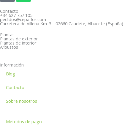
b
o
a
a
o
n
g
t
Contacto
+34 627 757 105
o
e
r
s
pedidos@cepaflor.com
Carretera de Villena Km. 3 - 02660 Caudete, Albacete (España)
k
-
a
a
a
m
p
Plantas
Plantas de exterior
l
p
Plantas de interior
Arbustos
t
Información
Blog
Contacto
Sobre nosotros
Métodos de pago