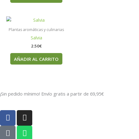
Plantas aromáticas y culinarias
Salvia
2.50
€
AÑADIR AL CARRITO
¡Sin pedido mínimo! Envío gratis a partir de 69,95€
F
I
a
n
c
P
s
W
e
h
t
h