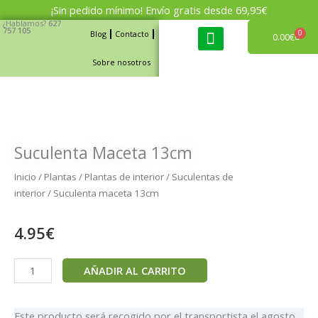
Ir
¡Sin pedido mínimo! Envío gratis desde 69,95€
al
¿Hablamos?
627
757 105
0
Blog
Contacto
Carri
0.00
€
contenido
Sobre nosotros
Cajas de fruta y verdura
Suculenta Maceta 13cm
Inicio
/
Plantas
/
Plantas de interior
/
Suculentas de
interior
/ Suculenta maceta 13cm
4.95
€
Suculenta
AÑADIR AL CARRITO
maceta
13cm
cantidad
Este producto será recogido por el transportista el
agosto