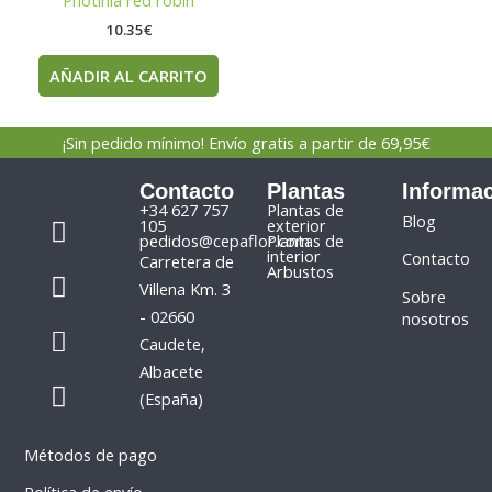
Photinia red robin
10.35
€
AÑADIR AL CARRITO
¡Sin pedido mínimo! Envío gratis a partir de 69,95€
Contacto
Plantas
Informa
F
I
+34 627 757
Plantas de
Blog
105
exterior
a
n
pedidos@cepaflor.com
Plantas de
interior
Contacto
Carretera de
c
s
Arbustos
Villena Km. 3
e
t
Sobre
- 02660
nosotros
b
a
P
W
Caudete,
o
g
h
h
Albacete
o
r
o
a
(España)
k
a
n
t
m
e
s
Métodos de pago
-
a
a
p