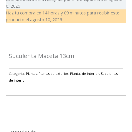
6, 2026
Haz tu compra en
14 horas y 09 minutos
para recibir este
producto el
agosto 10, 2026
Suculenta Maceta 13cm
Categorías
Plantas
,
Plantas de exterior
,
Plantas de interior
,
Suculentas
de interior
Descripción