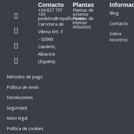
Contacto
Plantas
Informa
F
I
+34 627 757
Plantas de
Blog
105
exterior
a
n
pedidos@cepaflor.com
Plantas de
interior
Contacto
Carretera de
c
s
Arbustos
Villena Km. 3
e
t
Sobre
- 02660
nosotros
b
a
P
W
Caudete,
o
g
h
h
Albacete
o
r
o
a
(España)
k
a
n
t
m
e
s
Métodos de pago
-
a
a
p
Política de envío
l
p
Devoluciones
t
Seguridad
Aviso legal
Política de cookies