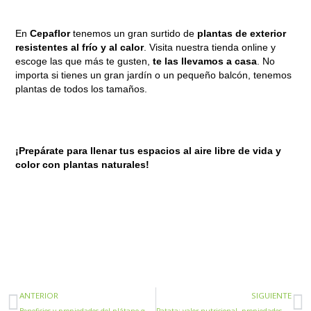
En
Cepaflor
tenemos un gran surtido de
plantas de exterior
resistentes al frío y al calor
. Visita nuestra tienda online y
escoge las que más te gusten,
te las llevamos a casa
. No
importa si tienes un gran jardín o un pequeño balcón, tenemos
plantas de todos los tamaños.
¡Prepárate para llenar tus espacios al aire libre de vida y
color con plantas naturales!
Ant
S
ANTERIOR
SIGUIENTE
Beneficios y propiedades del plátano que no conocías
Patata: valor nutricional, propiedades y beneficios