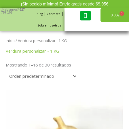
Ir
¡Sin pedido mínimo! Envío gratis desde 69,95€
al
¿Hablamos?
627
757 105
0
Blog
Contacto
Carri
0.00
€
contenido
Sobre nosotros
Cajas de fruta y verdura
Inicio
/ Verdura personalizar - 1 KG
Verdura personalizar - 1 KG
Mostrando 1–16 de 30 resultados