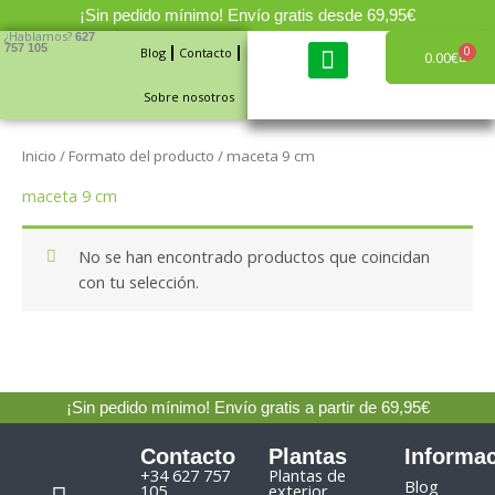
Ir
¡Sin pedido mínimo! Envío gratis desde 69,95€
al
¿Hablamos?
627
757 105
0
Blog
Contacto
Carri
0.00
€
contenido
Sobre nosotros
Cajas de fruta y verdura
Inicio
/ Formato del producto / maceta 9 cm
maceta 9 cm
No se han encontrado productos que coincidan
con tu selección.
¡Sin pedido mínimo! Envío gratis a partir de 69,95€
Contacto
Plantas
Informa
F
I
+34 627 757
Plantas de
Blog
105
exterior