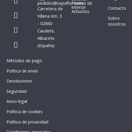
a
n
pedidos@cepaflor.com
Plantas de
interior
Contacto
Carretera de
c
s
Arbustos
Villena Km. 3
e
t
Sobre
- 02660
nosotros
b
a
P
W
Caudete,
o
g
h
h
Albacete
o
r
o
a
(España)
k
a
n
t
m
e
s
Métodos de pago
-
a
a
p
Política de envío
l
p
Devoluciones
t
Seguridad
Aviso legal
Política de cookies
Política de privacidad
Condiciones generales