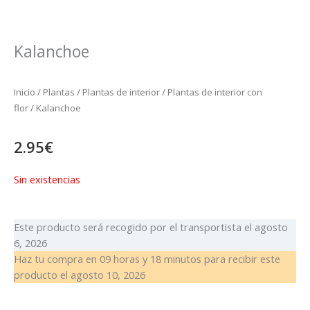
Kalanchoe
Inicio
/
Plantas
/
Plantas de interior
/
Plantas de interior con
flor
/ Kalanchoe
2.95
€
Sin existencias
Este producto será recogido por el transportista el
agosto
6, 2026
Haz tu compra en
09 horas y 18 minutos
para recibir este
producto el
agosto 10, 2026