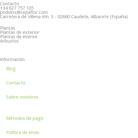
o
n
g
t
Contacto
+34 627 757 105
o
e
r
s
pedidos@cepaflor.com
Carretera de Villena Km. 3 - 02660 Caudete, Albacete (España)
k
-
a
a
a
m
p
Plantas
Plantas de exterior
l
p
Plantas de interior
Arbustos
t
Información
Blog
Contacto
Sobre nosotros
Métodos de pago
Política de envío