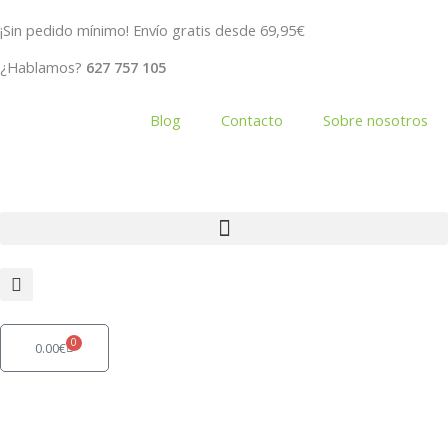
Ir
¡Sin pedido mínimo! Envío gratis desde 69,95€
al
contenido
¿Hablamos?
627 757 105
Blog
Contacto
Sobre nosotros
0
Carrito
0.00
€