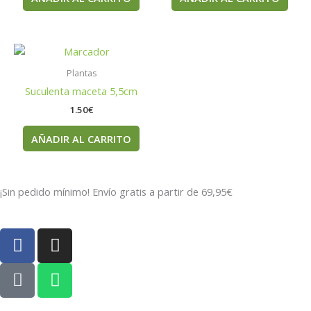
Plantas
Suculenta maceta 5,5cm
1.50
€
AÑADIR AL CARRITO
¡Sin pedido mínimo! Envío gratis a partir de 69,95€
F
I
a
n
c
P
s
W
e
h
t
h
b
o
a
a