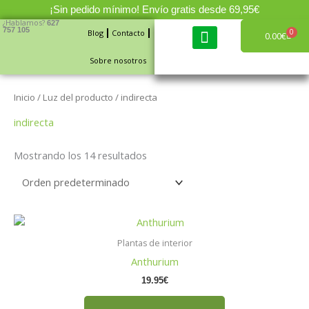
Ir
¡Sin pedido mínimo! Envío gratis desde 69,95€
al
¿Hablamos?
627
757 105
0
Blog
Contacto
Carri
0.00
€
contenido
Sobre nosotros
Cajas de fruta y verdura
Inicio
/ Luz del producto / indirecta
indirecta
Mostrando los 14 resultados
Plantas de interior
Anthurium
19.95
€