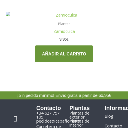
Plantas
Zamioculca
9.95
€
AÑADIR AL CARRITO
¡Sin pedido mínimo! Envío gratis a partir de 69,95€
Contacto
Plantas
Informa
F
I
+34 627 757
Plantas de
Blog
105
exterior
a
n
pedidos@cepaflor.com
Plantas de
interior
Contacto
Carretera de