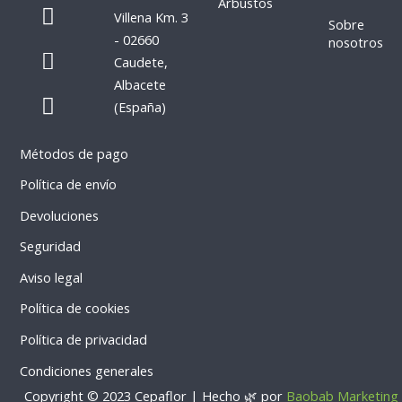
c
s
Arbustos
Villena Km. 3
e
t
Sobre
- 02660
nosotros
b
a
P
W
Caudete,
o
g
h
h
Albacete
o
r
o
a
(España)
k
a
n
t
m
e
s
Métodos de pago
-
a
a
p
Política de envío
l
p
Devoluciones
t
Seguridad
Aviso legal
Política de cookies
Política de privacidad
Condiciones generales
Copyright © 2023 Cepaflor | Hecho 🌿 por
Baobab Marketing