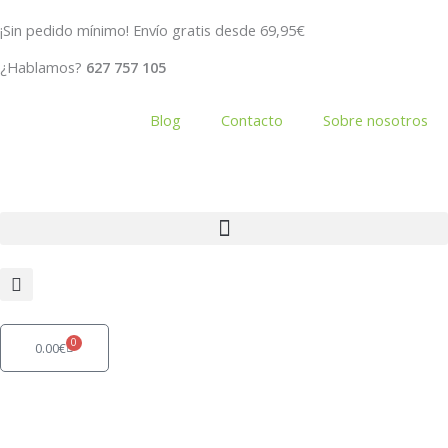
Ir
¡Sin pedido mínimo! Envío gratis desde 69,95€
al
contenido
¿Hablamos?
627 757 105
Blog
Contacto
Sobre nosotros
0
Carrito
0.00
€