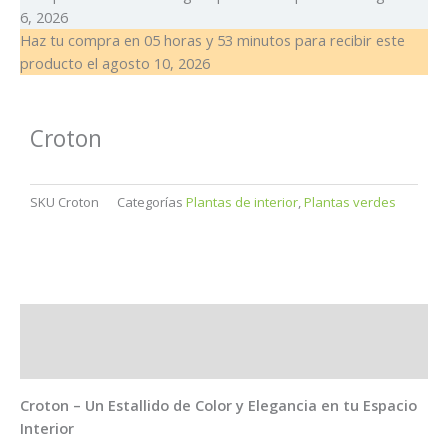
6, 2026
Haz tu compra en
05 horas y 53 minutos
para recibir este
producto el
agosto 10, 2026
Croton
SKU
Croton
Categorías
Plantas de interior
,
Plantas verdes
Descripción
Información adicional
Croton – Un Estallido de Color y Elegancia en tu Espacio
Interior