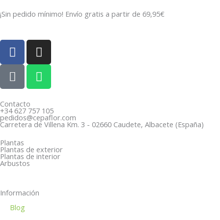
¡Sin pedido mínimo! Envío gratis a partir de 69,95€
F
I
a
n
c
P
s
W
e
h
t
h
b
o
a
a
o
n
g
t
Contacto
+34 627 757 105
o
e
r
s
pedidos@cepaflor.com
Carretera de Villena Km. 3 - 02660 Caudete, Albacete (España)
k
-
a
a
a
m
p
Plantas
Plantas de exterior
l
p
Plantas de interior
Arbustos
t
Información
Blog