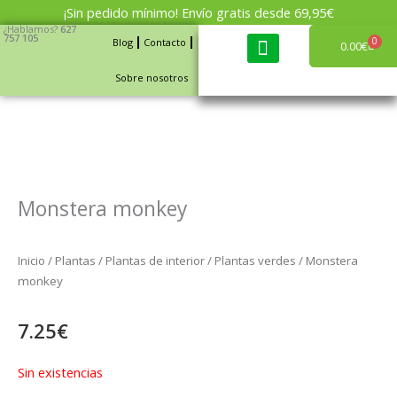
Ir
¡Sin pedido mínimo! Envío gratis desde 69,95€
al
¿Hablamos?
627
757 105
0
Blog
Contacto
Carri
0.00
€
contenido
Sobre nosotros
Cajas de fruta y verdura
Monstera monkey
Inicio
/
Plantas
/
Plantas de interior
/
Plantas verdes
/ Monstera
monkey
7.25
€
Sin existencias