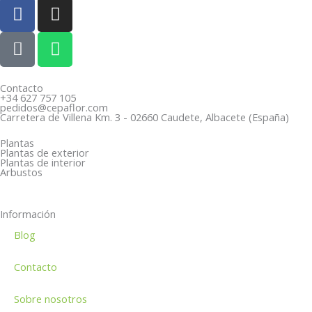
F
I
a
n
c
P
s
W
e
h
t
h
b
o
a
a
o
n
g
t
Contacto
+34 627 757 105
o
e
r
s
pedidos@cepaflor.com
Carretera de Villena Km. 3 - 02660 Caudete, Albacete (España)
k
-
a
a
a
m
p
Plantas
Plantas de exterior
l
p
Plantas de interior
Arbustos
t
Información
Blog
Contacto
Sobre nosotros