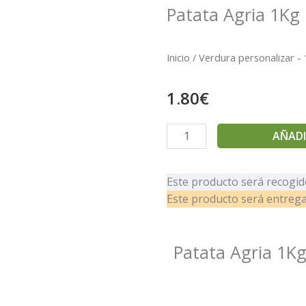
Patata Agria 1Kg
Inicio
/
Verdura personalizar -
1.80
€
Patata
AÑADI
Agria
1Kg
Este producto será recogido
cantidad
Este producto será entreg
Patata Agria 1K