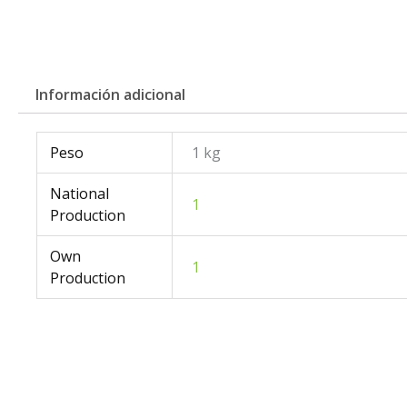
Información adicional
Peso
1 kg
National
1
Production
Own
1
Production