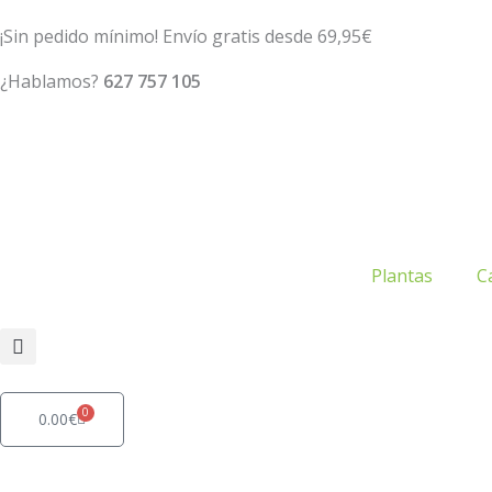
Ir
¡Sin pedido mínimo! Envío gratis desde 69,95€
al
contenido
¿Hablamos?
627 757 105
Plantas
C
0
Carrito
0.00
€