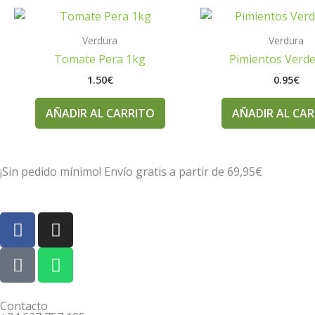
Verdura
Verdura
Tomate Pera 1kg
Pimientos Verde
1.50
€
0.95
€
AÑADIR AL CARRITO
AÑADIR AL CA
¡Sin pedido mínimo! Envío gratis a partir de 69,95€
F
I
a
n
c
P
s
W
e
h
t
h
b
o
a
a
o
n
g
t
Contacto