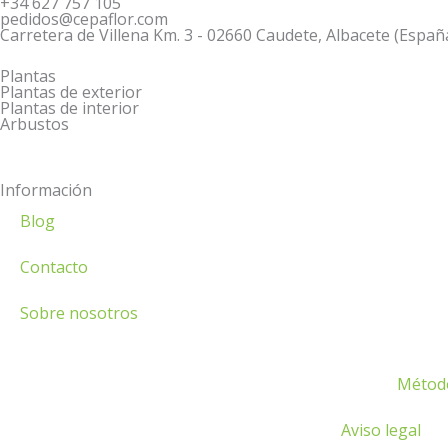
+34 627 757 105
o
e
r
s
pedidos@cepaflor.com
k
-
a
a
Carretera de Villena Km. 3 - 02660 Caudete, Albacete (Españ
a
m
p
Plantas
l
p
Plantas de exterior
Plantas de interior
t
Arbustos
Información
Blog
Contacto
Sobre nosotros
Métod
Aviso legal