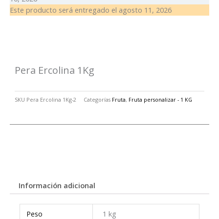
Este producto será entregado el
agosto 11, 2026
Pera Ercolina 1Kg
SKU
Pera Ercolina 1Kg-2
Categorías
Fruta
,
Fruta personalizar - 1 KG
Información adicional
Peso
1 kg