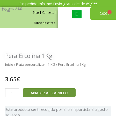
Ir
¡Sin pedido mínimo! Envío gratis desde 69,95€
al
¿Hablamos?
627
757 105
0
Blog
Contacto
Carri
0.00
€
contenido
Sobre nosotros
Cajas de fruta y verdura
Pera Ercolina 1Kg
Inicio
/
Fruta personalizar - 1 KG
/ Pera Ercolina 1Kg
3.65
€
Pera
AÑADIR AL CARRITO
Ercolina
1Kg
cantidad
Este producto será recogido por el transportista el
agosto
10, 2026