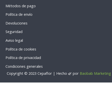
m
e
s
Métodos de pago
-
a
a
p
Política de envío
l
p
Devoluciones
t
Seguridad
Aviso legal
Política de cookies
Política de privacidad
Condiciones generales
Copyright © 2023 Cepaflor | Hecho 🌿 por
Baobab Marketing