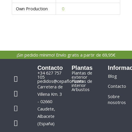
Own Production
0
¡Sin pedido mínimo! Envío gratis a partir de 69,95€
Contacto
Plantas
Informa
F
I
+34 627 757
Plantas de
Blog
105
exterior
a
n
pedidos@cepaflor.com
Plantas de
interior
Contacto
Carretera de
c
s
Arbustos
Villena Km. 3
e
t
Sobre
- 02660
nosotros
b
a
P
W
Caudete,
o
g
h
h
Albacete
o
r
o
a
(España)
k
a
n
t