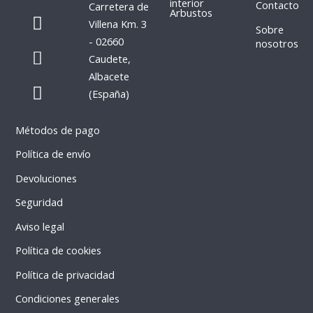
interior
Contacto
Carretera de
c
s
Arbustos
Villena Km. 3
e
t
Sobre
- 02660
nosotros
b
a
P
W
Caudete,
o
g
h
h
Albacete
o
r
o
a
(España)
k
a
n
t
m
e
s
Métodos de pago
-
a
a
p
Política de envío
l
p
Devoluciones
t
Seguridad
Aviso legal
Política de cookies
Política de privacidad
Condiciones generales