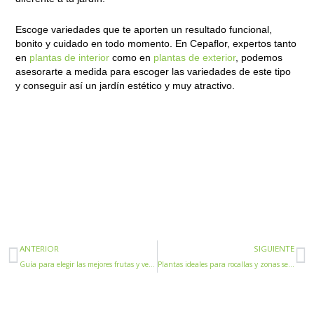
Escoge variedades que te aporten un resultado funcional,
bonito y cuidado en todo momento. En Cepaflor, expertos tanto
en
plantas de interior
como en
plantas de exterior
, podemos
asesorarte a medida para escoger las variedades de este tipo
y conseguir así un jardín estético y muy atractivo.
Ant
S
ANTERIOR
SIGUIENTE
Guía para elegir las mejores frutas y verduras de temporada al comprar online
Plantas ideales para rocallas y zonas secas: Festuca, Santolina y más