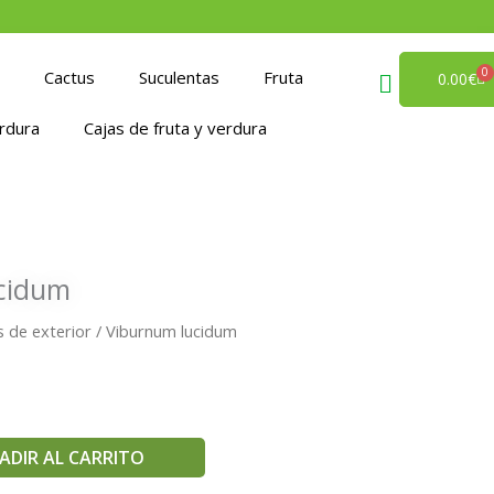
0
Cactus
Suculentas
Fruta
Ca
0.00
€
rdura
Cajas de fruta y verdura
cidum
s de exterior
/ Viburnum lucidum
ADIR AL CARRITO