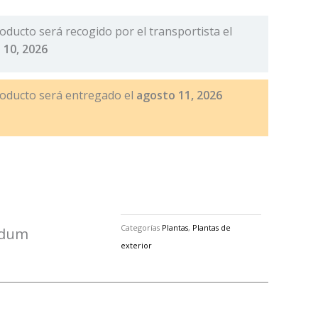
oducto será recogido por el transportista el
 10, 2026
roducto será entregado el
agosto 11, 2026
Categorías
Plantas
,
Plantas de
idum
exterior