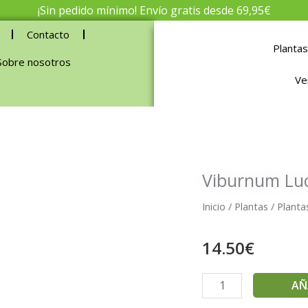
¡Sin pedido mínimo! Envío gratis desde 69,95€
Contacto
Plantas
Sobre nosotros
Ve
Viburnum Lu
Inicio
/
Plantas
/
Planta
14.50
€
Viburnum
AÑ
lucidum