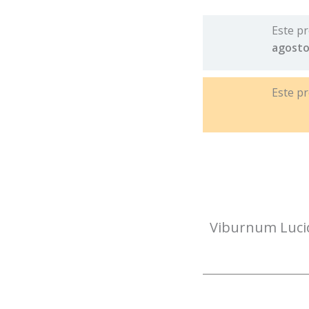
cantidad
Este pr
agosto
Este p
Viburnum Luc