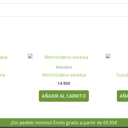
Arbustos
ana
Metrosidero excelsa
Sucul
14.95
€
AÑADIR AL CARRITO
AÑA
¡Sin pedido mínimo! Envío gratis a partir de 69,95€