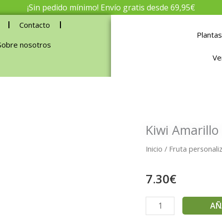
¡Sin pedido mínimo! Envío gratis desde 69,95€
Contacto
Plantas
Sobre nosotros
Ve
Kiwi Amarillo
Inicio
/
Fruta personaliz
7.30
€
Kiwi
AÑ
Amarillo