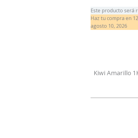
1Kg
Este producto será r
cantidad
Haz tu compra en
12
agosto 10, 2026
Kiwi Amarillo 1