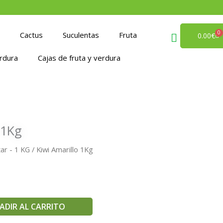
0
Cactus
Suculentas
Fruta
Ca
0.00
€
rdura
Cajas de fruta y verdura
 1Kg
ar - 1 KG
/ Kiwi Amarillo 1Kg
ADIR AL CARRITO