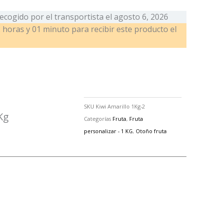
ecogido por el transportista el
agosto 6, 2026
 horas y 01 minuto
para recibir este producto el
SKU
Kiwi Amarillo 1Kg-2
Kg
Categorías
Fruta
,
Fruta
personalizar - 1 KG
,
Otoño fruta