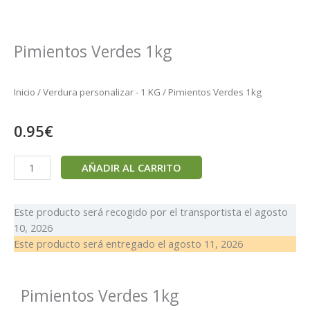
Pimientos Verdes 1kg
Inicio
/
Verdura personalizar - 1 KG
/ Pimientos Verdes 1kg
0.95
€
Pimientos
AÑADIR AL CARRITO
Verdes
1kg
cantidad
Este producto será recogido por el transportista el
agosto
10, 2026
Este producto será entregado el
agosto 11, 2026
Pimientos Verdes 1kg