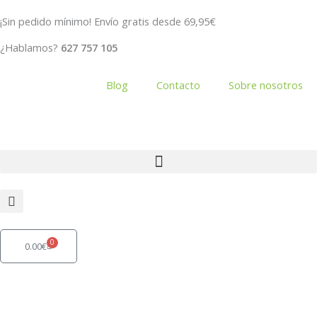
Ir
¡Sin pedido mínimo! Envío gratis desde 69,95€
al
contenido
¿Hablamos?
627 757 105
Blog
Contacto
Sobre nosotros
0
Carrito
0.00
€