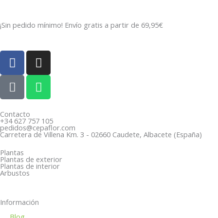
¡Sin pedido mínimo! Envío gratis a partir de 69,95€
F
I
a
n
c
P
s
W
e
h
t
h
b
o
a
a
o
n
g
t
Contacto
+34 627 757 105
o
e
r
s
pedidos@cepaflor.com
Carretera de Villena Km. 3 - 02660 Caudete, Albacete (España)
k
-
a
a
a
m
p
Plantas
Plantas de exterior
l
p
Plantas de interior
Arbustos
t
Información
Blog