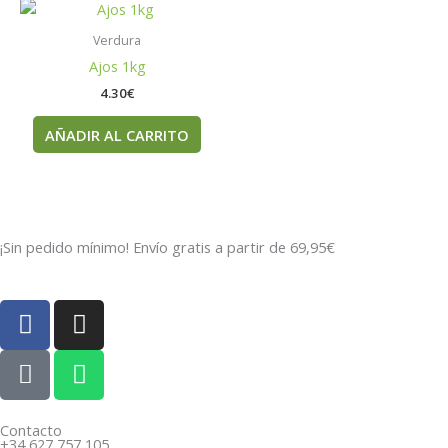
Verdura
Ajos 1kg
4.30
€
AÑADIR AL CARRITO
¡Sin pedido mínimo! Envío gratis a partir de 69,95€
F
I
a
n
c
P
s
W
e
h
t
h
b
o
a
a
o
n
g
t
Contacto
+34 627 757 105