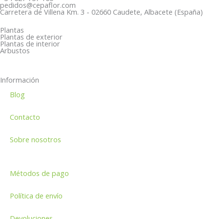
o
e
r
s
pedidos@cepaflor.com
Carretera de Villena Km. 3 - 02660 Caudete, Albacete (España)
k
-
a
a
a
m
p
Plantas
Plantas de exterior
l
p
Plantas de interior
Arbustos
t
Información
Blog
Contacto
Sobre nosotros
Métodos de pago
Política de envío
Devoluciones