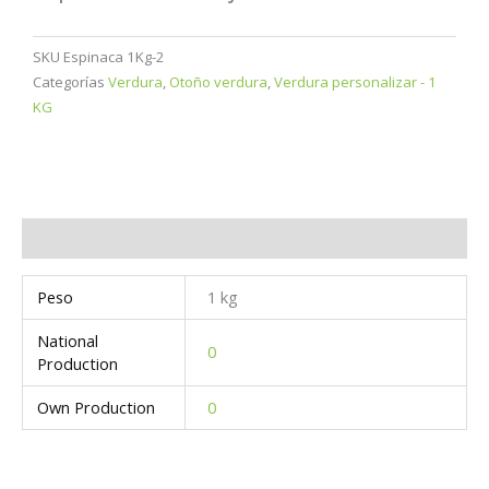
SKU
Espinaca 1Kg-2
Categorías
Verdura
,
Otoño verdura
,
Verdura personalizar - 1
KG
Información adicional
Peso
1 kg
National
0
Production
Own Production
0