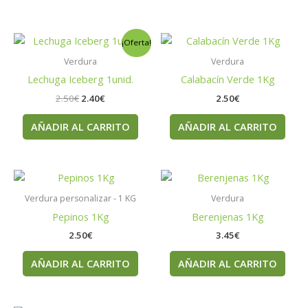
El
El
¡Oferta!
precio
precio
original
actual
Verdura
Verdura
era:
es:
Lechuga Iceberg 1unid.
Calabacín Verde 1Kg
2.50€.
2.40€.
2.50
€
2.40
€
2.50
€
AÑADIR AL CARRITO
AÑADIR AL CARRITO
Verdura personalizar - 1 KG
Verdura
Pepinos 1Kg
Berenjenas 1Kg
2.50
€
3.45
€
AÑADIR AL CARRITO
AÑADIR AL CARRITO