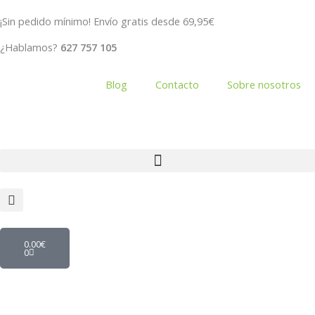
Ir
¡Sin pedido mínimo! Envío gratis desde 69,95€
al
contenido
¿Hablamos?
627 757 105
Blog
Contacto
Sobre nosotros
Carrito
0.00
€
0